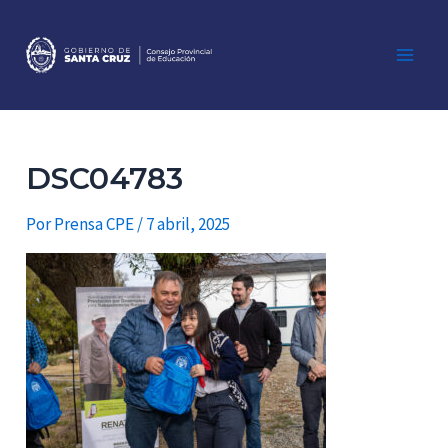
Ir
al
contenido
Main
Men
DSC04783
Por
Prensa CPE
/
7 abril, 2025