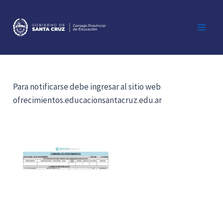
Ir
al
contenido
Main
Men
Para notificarse debe ingresar al sitio web
ofrecimientos.educacionsantacruz.edu.ar