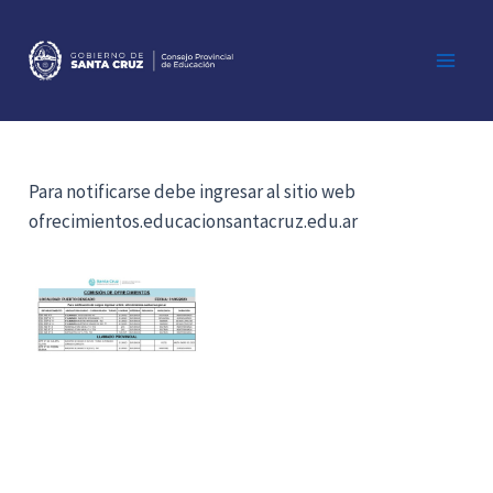
Ir
al
contenido
Main
Men
Para notificarse debe ingresar al sitio web
ofrecimientos.educacionsantacruz.edu.ar