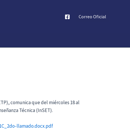
Correo Oficial
(ETP), comunica que del miércoles 18 al
Enseñanza Técnica (InSET).
_1C_2do-llamado.docx.pdf