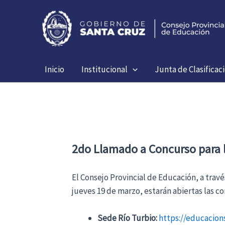
Ir
al
contenido
Inicio
Institucional
Junta de Clasificac
2do Llamado a Concurso para l
El Consejo Provincial de Educación, a trav
jueves 19 de marzo, estarán abiertas las c
Sede Río Turbio:
https://educacio