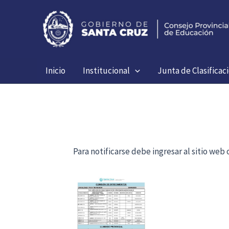
Ir
al
contenido
Inicio
Institucional
Junta de Clasificac
Para notificarse debe ingresar al sitio we