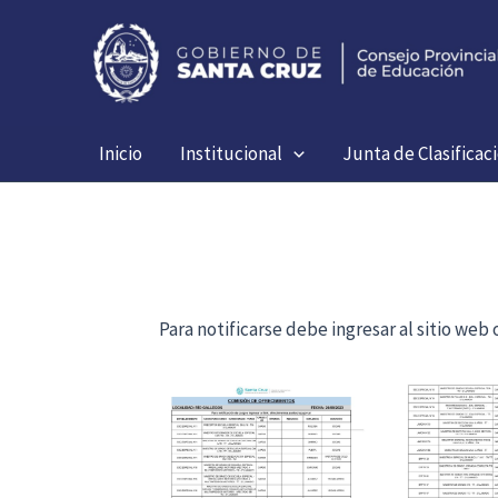
Ir
al
contenido
Inicio
Institucional
Junta de Clasificac
Para notificarse debe ingresar al sitio we