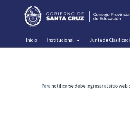
Ir
al
contenido
Inicio
Institucional
Junta de Clasificac
Para notificarse debe ingresar al sitio we