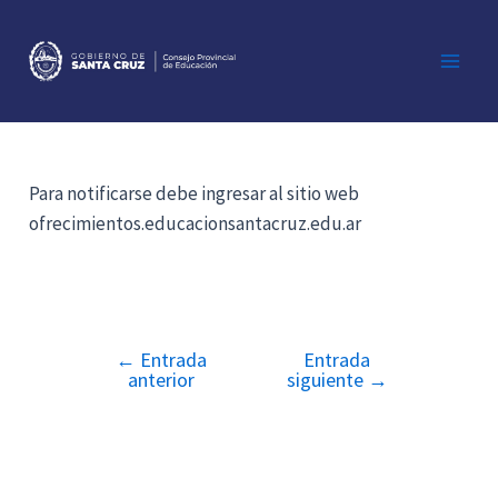
Ir
al
contenido
Main
Men
Para notificarse debe ingresar al sitio web
ofrecimientos.educacionsantacruz.edu.ar
←
Entrada
Entrada
Navegación
anterior
siguiente
→
de
entradas