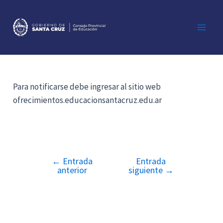
Ir
al
contenido
Main
Men
Para notificarse debe ingresar al sitio web
ofrecimientos.educacionsantacruz.edu.ar
←
Entrada
Entrada
Navegación
anterior
siguiente
→
de
entradas