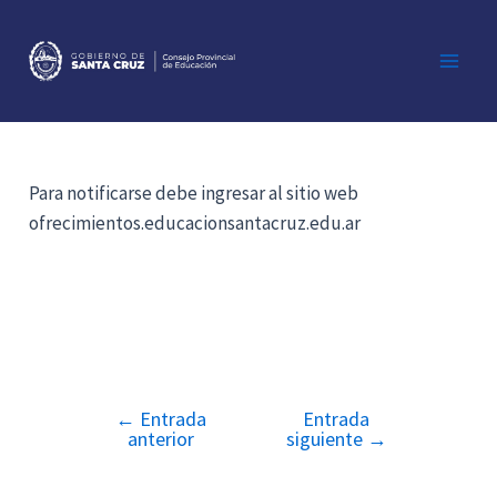
Ir
al
contenido
Main
Men
Para notificarse debe ingresar al sitio web
ofrecimientos.educacionsantacruz.edu.ar
←
Entrada
Entrada
Navegación
anterior
siguiente
→
de
entradas