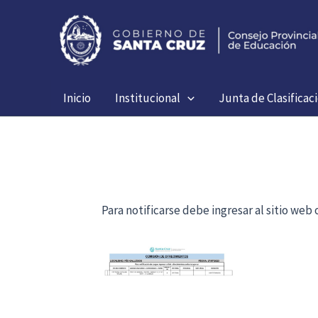
Ir
al
contenido
Inicio
Institucional
Junta de Clasificac
Para notificarse debe ingresar al sitio we