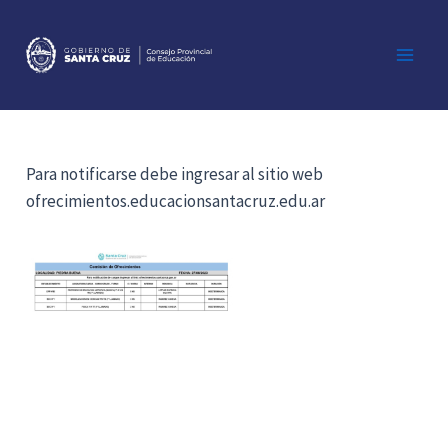
Ir
al
contenido
Main
Men
Para notificarse debe ingresar al sitio web
ofrecimientos.educacionsantacruz.edu.ar