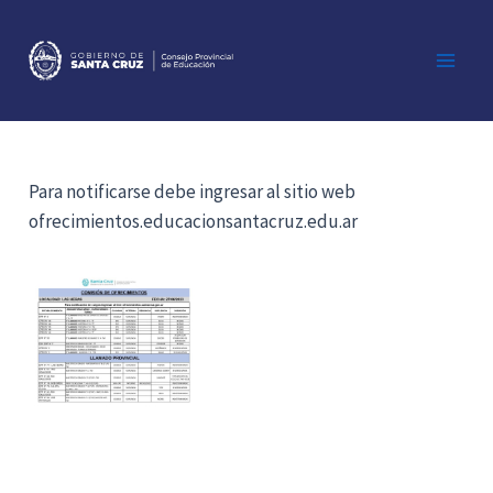
Ir
al
contenido
Main
Men
Para notificarse debe ingresar al sitio web
ofrecimientos.educacionsantacruz.edu.ar