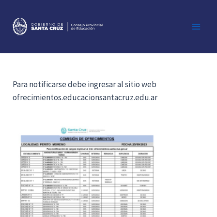
Ir
al
contenido
Main
Men
Para notificarse debe ingresar al sitio web
ofrecimientos.educacionsantacruz.edu.ar