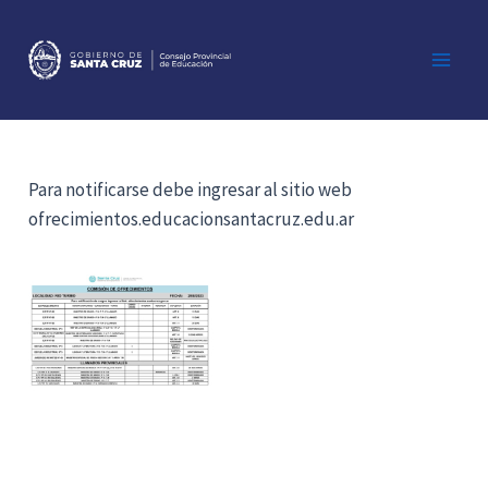
Ir
al
contenido
Main
Men
Para notificarse debe ingresar al sitio web
ofrecimientos.educacionsantacruz.edu.ar