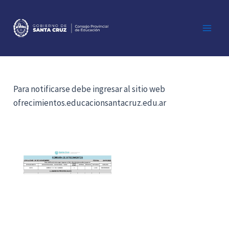
Ir
al
contenido
Main
Men
Para notificarse debe ingresar al sitio web
ofrecimientos.educacionsantacruz.edu.ar