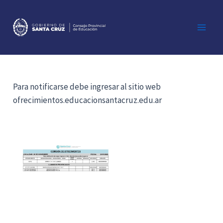
Ir
al
contenido
Main
Men
Para notificarse debe ingresar al sitio web
ofrecimientos.educacionsantacruz.edu.ar