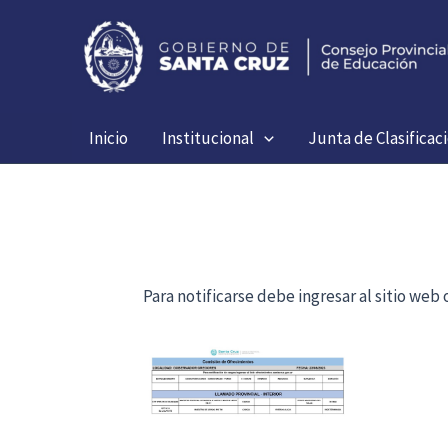
Ir
al
contenido
Inicio
Institucional
Junta de Clasificac
Para notificarse debe ingresar al sitio we