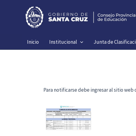
Ir
al
contenido
Inicio
Institucional
Junta de Clasificac
Para notificarse debe ingresar al sitio we