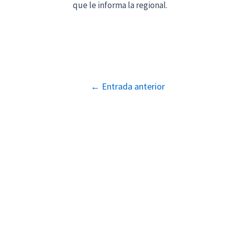
que le informa la regional.
Navegación
←
Entrada anterior
de
entradas