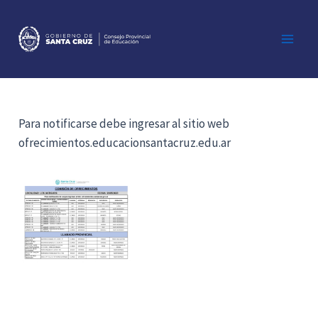
Ir
al
contenido
Main
Men
Para notificarse debe ingresar al sitio web
ofrecimientos.educacionsantacruz.edu.ar