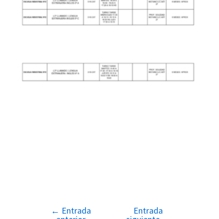
←
Entrada
Entrada
Navegación