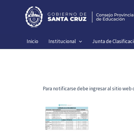
Ir
al
contenido
Inicio
Institucional
Junta de Clasificac
Para notificarse debe ingresar al sitio we