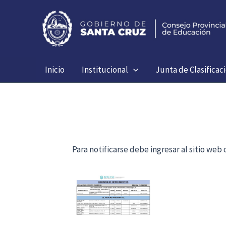
Ir
al
contenido
Inicio
Institucional
Junta de Clasificac
Para notificarse debe ingresar al sitio we