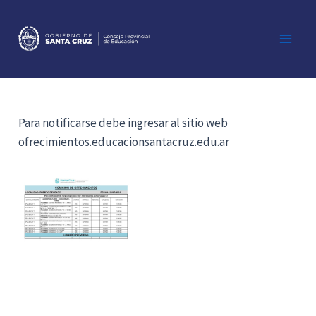
Ir
al
contenido
Main
Men
Para notificarse debe ingresar al sitio web
ofrecimientos.educacionsantacruz.edu.ar