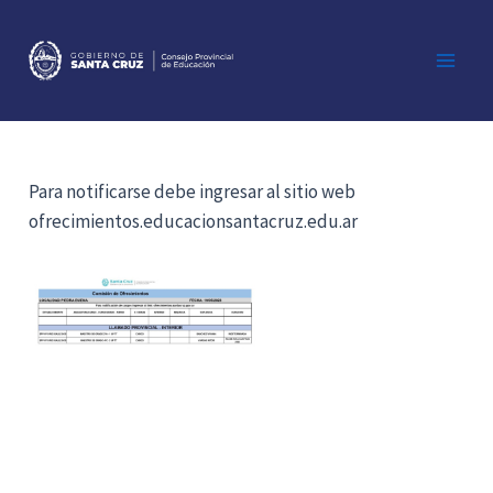
Ir
al
contenido
Main
Men
Para notificarse debe ingresar al sitio web
ofrecimientos.educacionsantacruz.edu.ar