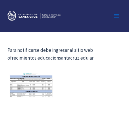
Ir
al
contenido
Main
Men
Para notificarse debe ingresar al sitio web
ofrecimientos.educacionsantacruz.edu.ar