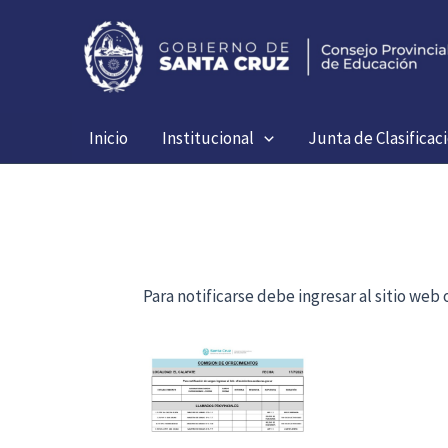
Ir
al
contenido
Inicio
Institucional
Junta de Clasificac
Para notificarse debe ingresar al sitio we