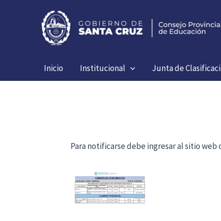
Ir
al
contenido
Inicio
Institucional
Junta de Clasificac
Para notificarse debe ingresar al sitio we