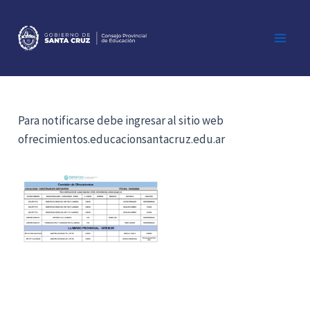
Ir
al
contenido
Main
Men
Para notificarse debe ingresar al sitio web
ofrecimientos.educacionsantacruz.edu.ar