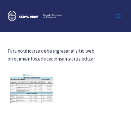
Ir
al
contenido
Main
Men
Para notificarse debe ingresar al sitio web
ofrecimientos.educacionsantacruz.edu.ar