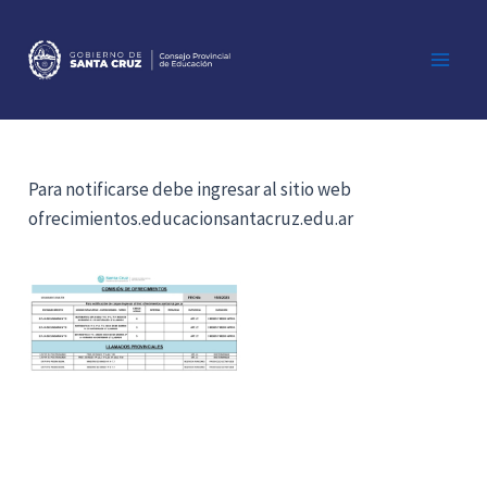
Ir
al
contenido
Main
Men
Para notificarse debe ingresar al sitio web
ofrecimientos.educacionsantacruz.edu.ar