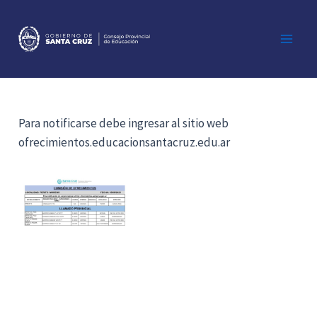
Ir
al
contenido
Main
Men
Para notificarse debe ingresar al sitio web
ofrecimientos.educacionsantacruz.edu.ar