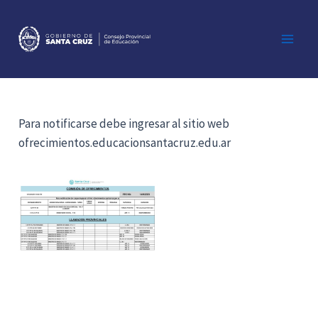
Ir
al
contenido
Main
Men
Para notificarse debe ingresar al sitio web
ofrecimientos.educacionsantacruz.edu.ar