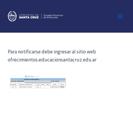
Ir
al
contenido
Main
Men
Para notificarse debe ingresar al sitio web
ofrecimientos.educacionsantacruz.edu.ar