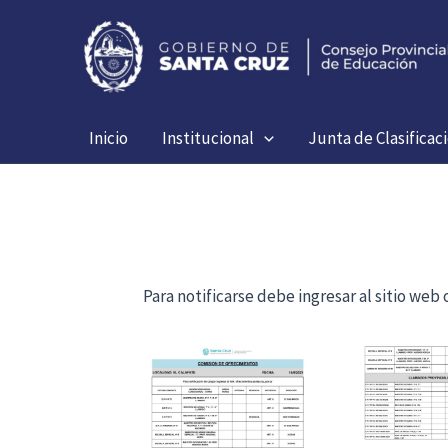
Ir
al
contenido
Inicio
Institucional
Junta de Clasificac
Para notificarse debe ingresar al sitio we