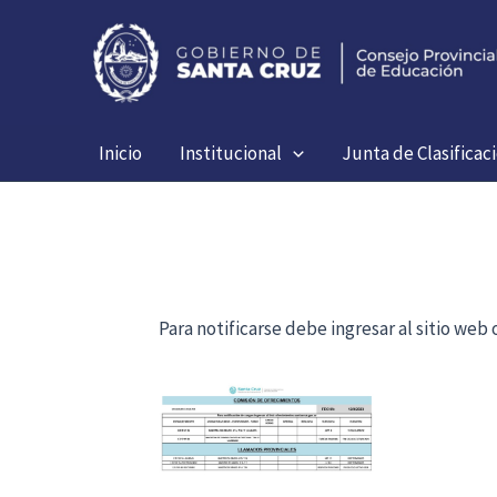
Ir
al
contenido
Inicio
Institucional
Junta de Clasificac
Para notificarse debe ingresar al sitio we