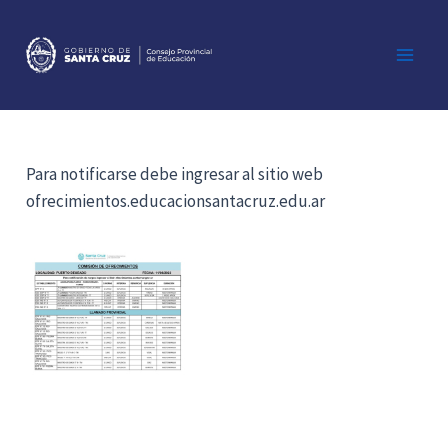
Ir
al
contenido
Main
Men
Para notificarse debe ingresar al sitio web
ofrecimientos.educacionsantacruz.edu.ar