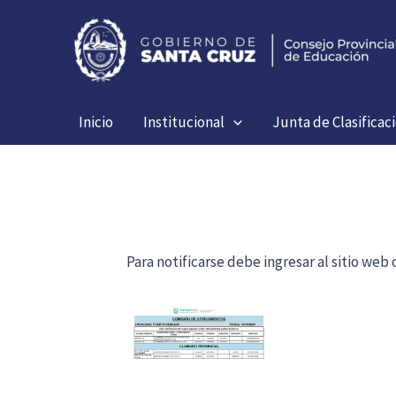
Ir
al
contenido
Inicio
Institucional
Junta de Clasificac
Para notificarse debe ingresar al sitio we