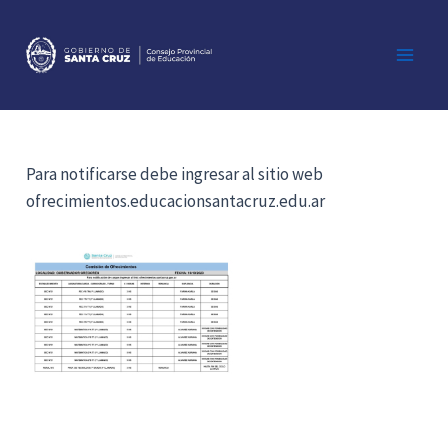
Ir
al
contenido
Main
Men
Para notificarse debe ingresar al sitio web
ofrecimientos.educacionsantacruz.edu.ar