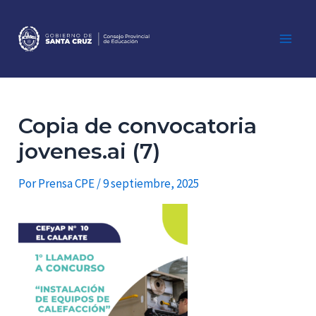
Ir
al
contenido
Main
Men
Copia de convocatoria
jovenes.ai (7)
Por
Prensa CPE
/
9 septiembre, 2025