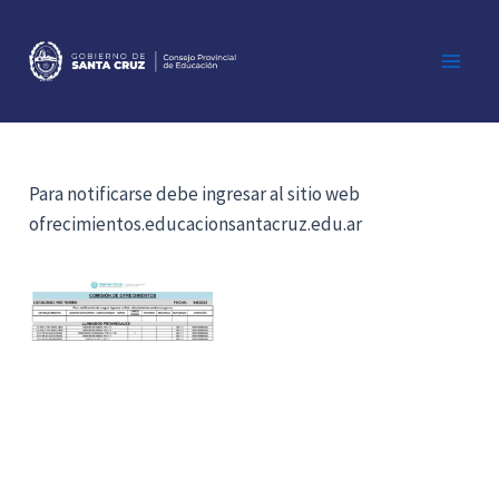
Ir
al
contenido
Main
Men
Para notificarse debe ingresar al sitio web
ofrecimientos.educacionsantacruz.edu.ar