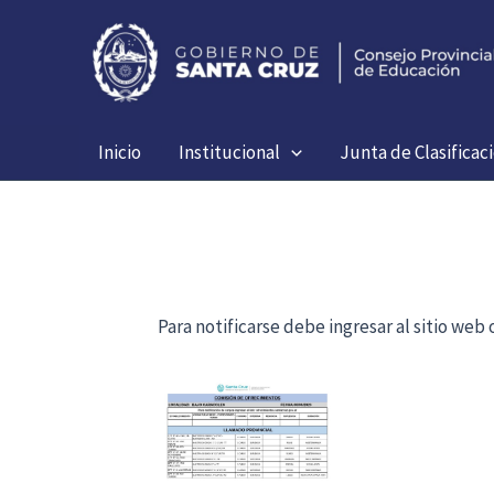
Ir
al
contenido
Inicio
Institucional
Junta de Clasificac
Para notificarse debe ingresar al sitio we