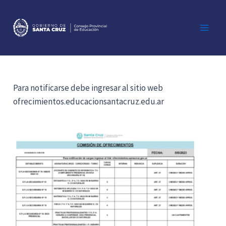
Ir
al
contenido
Main
Men
Para notificarse debe ingresar al sitio web
ofrecimientos.educacionsantacruz.edu.ar