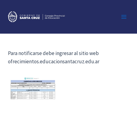
Ir
al
contenido
Main
Men
Para notificarse debe ingresar al sitio web
ofrecimientos.educacionsantacruz.edu.ar