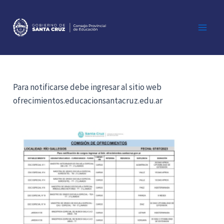
Ir
al
contenido
Main
Men
Para notificarse debe ingresar al sitio web
ofrecimientos.educacionsantacruz.edu.ar