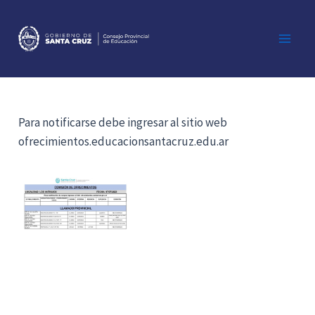
Ir
al
contenido
Main
Men
Para notificarse debe ingresar al sitio web
ofrecimientos.educacionsantacruz.edu.ar