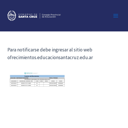
Ir
al
contenido
Main
Men
Para notificarse debe ingresar al sitio web
ofrecimientos.educacionsantacruz.edu.ar