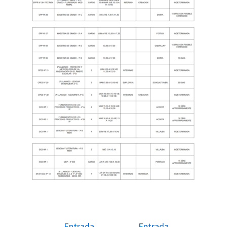
←
Entrada
Entrada
Navegación