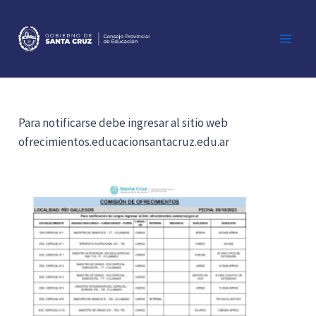
Ir
al
contenido
Main
Men
Para notificarse debe ingresar al sitio web
ofrecimientos.educacionsantacruz.edu.ar